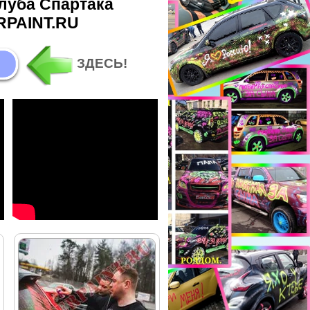
луба Спартака
RPAINT.RU
ЗДЕСЬ!