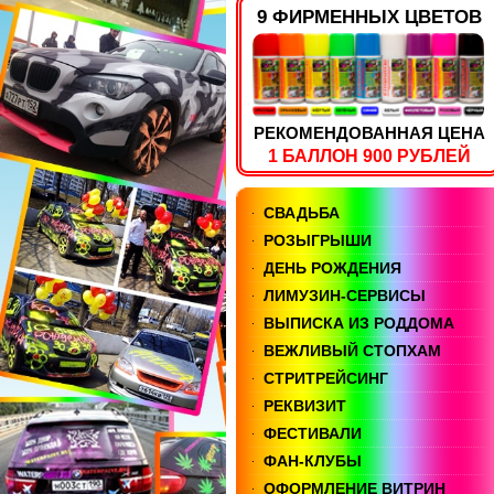
9 ФИРМЕННЫХ ЦВЕТОВ
РЕКОМЕНДОВАННАЯ ЦЕНА
1 БАЛЛОН 900 РУБЛЕЙ
СВАДЬБА
РОЗЫГРЫШИ
ДЕНЬ РОЖДЕНИЯ
ЛИМУЗИН-СЕРВИСЫ
ВЫПИСКА ИЗ РОДДОМА
ВЕЖЛИВЫЙ СТОПХАМ
СТРИТРЕЙСИНГ
РЕКВИЗИТ
ФЕСТИВАЛИ
ФАН-КЛУБЫ
ОФОРМЛЕНИЕ ВИТРИН